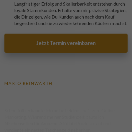
Langfristiger Erfolg und Skalierbarkeit entstehen durch
loyale Stammkunden. Erhalte von mir präzise Strategien,
die Dir zeigen, wie Du Kunden auch nach dem Kauf
begeisterst und sie zu wiederkehrenden Käufern machst.
Jetzt Termin vereinbaren
MARIO REINWARTH
Gemeinsam auf dem Weg zum
Onlinebusiness-Wachstum
Schon früh erkannte ich meine Leidenschaft zum Online-
Marketing. Während meiner Studienzeit baute ich
Nischenseiten für Amazon-AffiliateProdukte auf und
verdiente ein nettes Taschengeld nebenher.