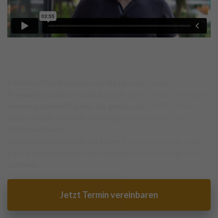
Marketingfunnels, die für
Umsatzdurchbrüche sorgen
Fühlst Du Dich frustriert, weil die Umsätze Deines
Premiumproduktes rückläufig sind? Stelle Dir vor, Du hättest
einen engagierten Partner, der gemeinsam mit Dir Deine
Sorgen angeht und Dein Premiumprodukt wieder zum
Wachstum bringt.
Gemeinsam verwandeln wir Deine Träume in Realität, indem
wir 1:1 daran arbeiten, Dein Premiumprodukt erfolgreich zu
skalieren.
Jetzt Termin vereinbaren