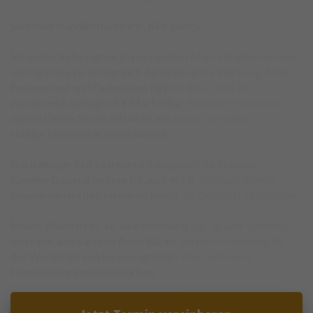
Selbstverständlich habe ich „Blut geleckt“!
Ich entwickelte eigene Kurse rund um Marketingthemen und
vermarktete sie erfolgreich durch bezahlte Werbung. Mein
Engagement und Fachwissen führten dazu, dass ich
zunehmend Anfragen für Marketing-Projekte erhielt und
eigene Online Shops aufbaute, mit denen ich selbst 6-7-
stellige Umsätze erzielen konnte.
Nach einiger Zeit betreute ich ausgewählte Premium-
Kunden. Dabei arbeitete ich auch mit 8-stelligen Brands
zusammen und half kleineren Shops, ihr Geschäft zu skalieren.
Meine Vision ist es, als eine Mischung aus „grauer Eminenz“
und einer anerkannten Autorität im Bereich Marketing für
das Wachstum von herausragenden Produkten und
Dienstleistungen mitzuwirken.